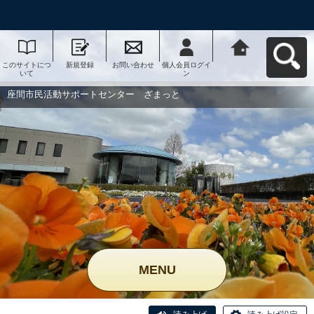
このサイトにつ
新規登録
お問い合わせ
個人会員ログイ
座間市民活動サ
いて
ン
ポートセンタ
ー ざまっとへ
戻る
座間市民活動サポートセンター ざまっと
MENU