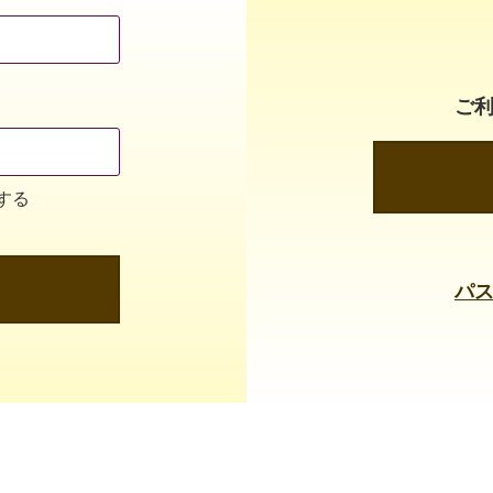
ご
する
パ