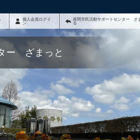
わ
個人会員ログイ
座間市民活動サポートセンター ざ
ン
る
ター ざまっと