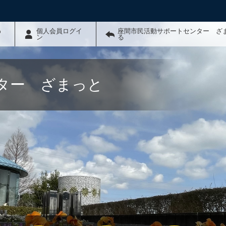
わ
個人会員ログイ
座間市民活動サポートセンター ざ
ン
る
ター ざまっと