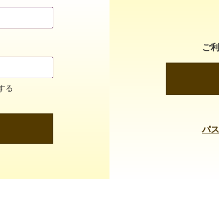
ご
する
パ