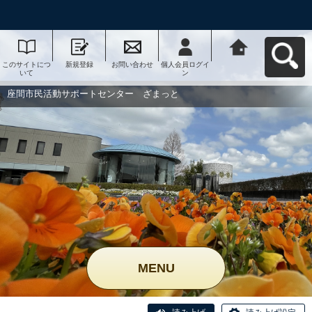
このサイトにつ
新規登録
お問い合わせ
個人会員ログイ
座間市民活動サ
いて
ン
ポートセンタ
ー ざまっとへ
戻る
座間市民活動サポートセンター ざまっと
MENU