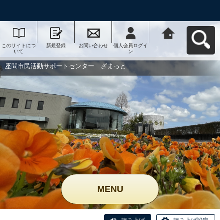
このサイトにつ
新規登録
お問い合わせ
個人会員ログイ
座間市民活動サ
いて
ン
ポートセンタ
ー ざまっとへ
戻る
座間市民活動サポートセンター ざまっと
MENU