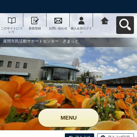
このサイトにつ
新規登録
お問い合わせ
個人会員ログイ
座間市民活動サ
いて
ン
ポートセンタ
ー ざまっとへ
戻る
座間市民活動サポートセンター ざまっと
MENU