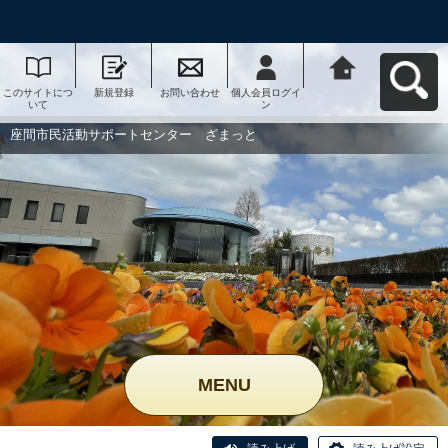
このサイトにつ
新規登録
お問い合わせ
個人会員ログイ
座間市民活動サ
いて
ン
ポートセンタ
ー ざまっとへ
戻る
座間市民活動サポートセンター ざまっと
MENU