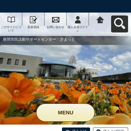
このサイトにつ
新規登録
お問い合わせ
個人会員ログイ
座間市民活動サ
いて
ン
ポートセンタ
ー ざまっとへ
戻る
座間市民活動サポートセンター ざまっと
MENU