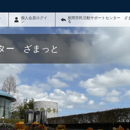
わ
個人会員ログイ
座間市民活動サポートセンター ざ
ン
る
ター ざまっと