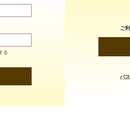
ご
する
パ