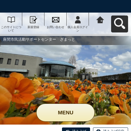
このサイトにつ
新規登録
お問い合わせ
個人会員ログイ
座間市民活動サ
いて
ン
ポートセンタ
ー ざまっとへ
戻る
座間市民活動サポートセンター ざまっと
MENU