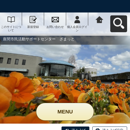
このサイトにつ
新規登録
お問い合わせ
個人会員ログイ
座間市民活動サ
いて
ン
ポートセンタ
ー ざまっとへ
戻る
座間市民活動サポートセンター ざまっと
MENU