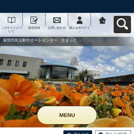
このサイトにつ
新規登録
お問い合わせ
個人会員ログイ
座間市民活動サ
いて
ン
ポートセンタ
ー ざまっとへ
戻る
座間市民活動サポートセンター ざまっと
MENU