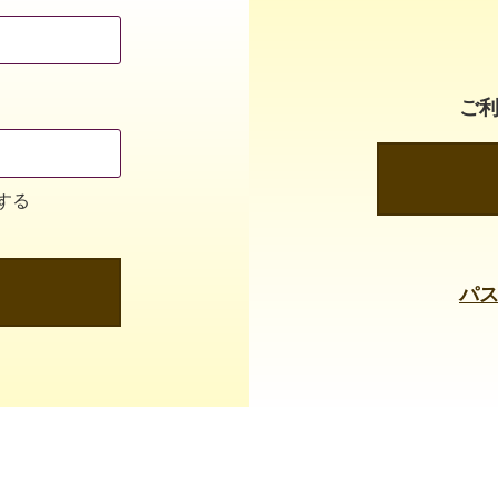
ご
する
パ