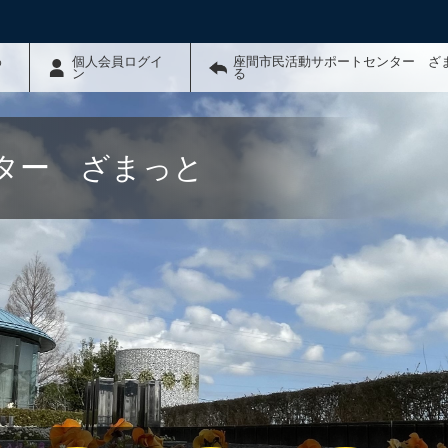
わ
個人会員ログイ
座間市民活動サポートセンター ざ
ン
る
ター ざまっと