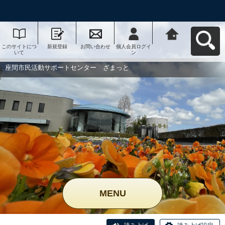
このサイトにつ
新規登録
お問い合わせ
個人会員ログイ
座間市民活動サ
いて
ン
ポートセンタ
ー ざまっとへ
戻る
座間市民活動サポートセンター ざまっと
MENU