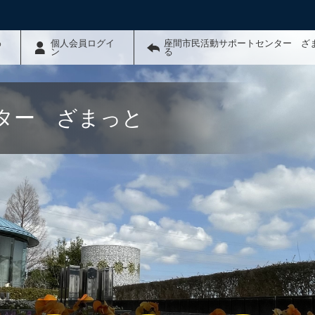
わ
個人会員ログイ
座間市民活動サポートセンター ざ
ン
る
ター ざまっと