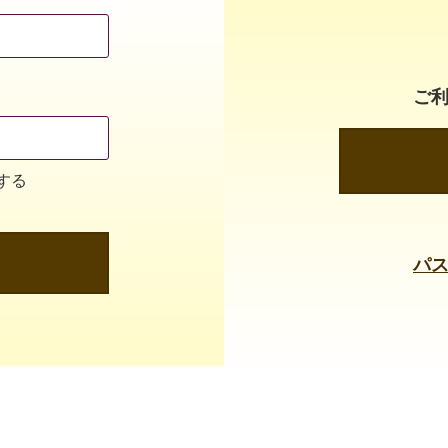
ご
する
パ