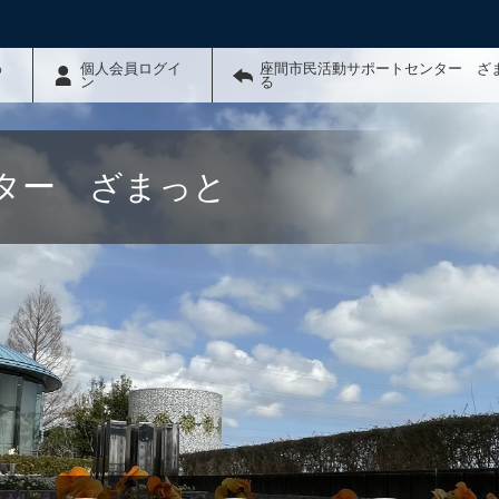
わ
個人会員ログイ
座間市民活動サポートセンター ざ
ン
る
ター ざまっと