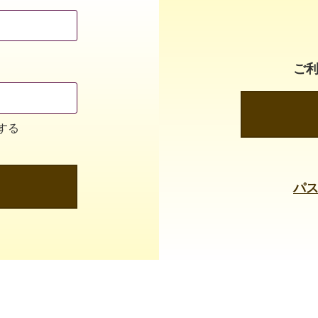
ご
する
パ