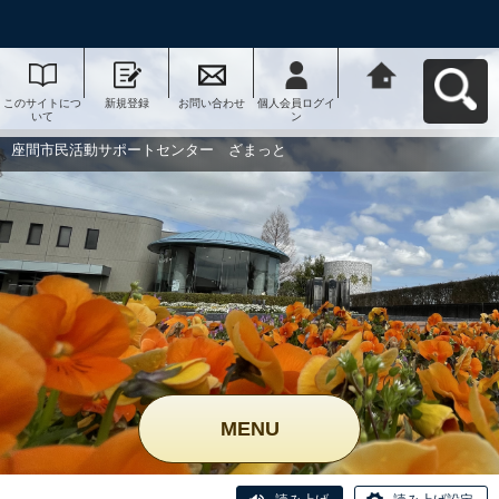
このサイトにつ
新規登録
お問い合わせ
個人会員ログイ
座間市民活動サ
いて
ン
ポートセンタ
ー ざまっとへ
戻る
座間市民活動サポートセンター ざまっと
MENU