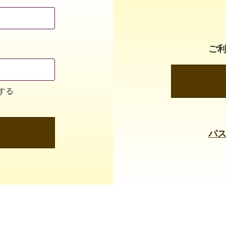
ご
する
パ