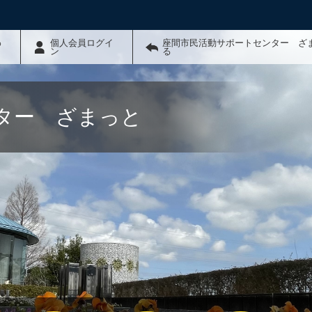
わ
個人会員ログイ
座間市民活動サポートセンター ざ
ン
る
ター ざまっと