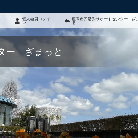
わ
個人会員ログイ
座間市民活動サポートセンター ざ
ン
る
ター ざまっと