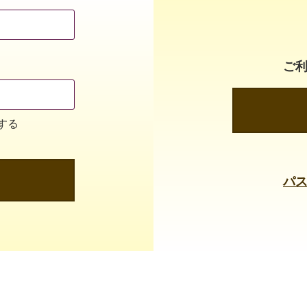
ご
する
パ