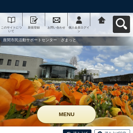
このサイトにつ
新規登録
お問い合わせ
個人会員ログイ
座間市民活動サ
いて
ン
ポートセンタ
ー ざまっとへ
戻る
座間市民活動サポートセンター ざまっと
MENU