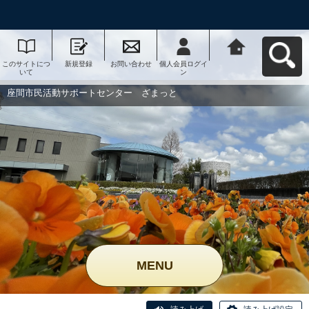
このサイトにつ
新規登録
お問い合わせ
個人会員ログイ
座間市民活動サ
いて
ン
ポートセンタ
ー ざまっとへ
戻る
座間市民活動サポートセンター ざまっと
MENU