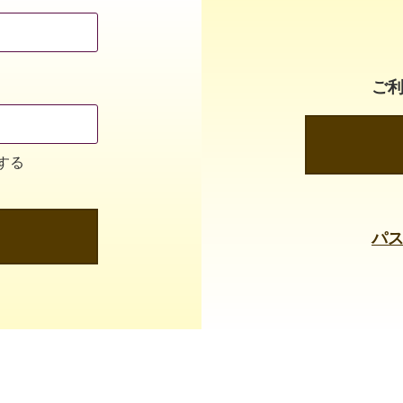
ご
する
パ