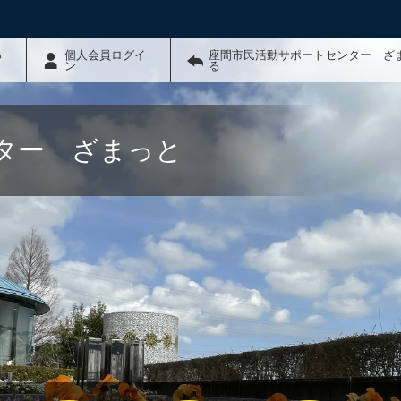
わ
個人会員ログイ
座間市民活動サポートセンター ざ
ン
る
ター ざまっと