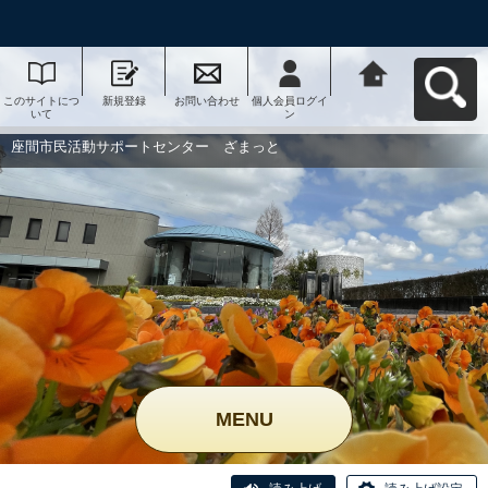
このサイトにつ
新規登録
お問い合わせ
個人会員ログイ
座間市民活動サ
いて
ン
ポートセンタ
ー ざまっとへ
戻る
座間市民活動サポートセンター ざまっと
MENU