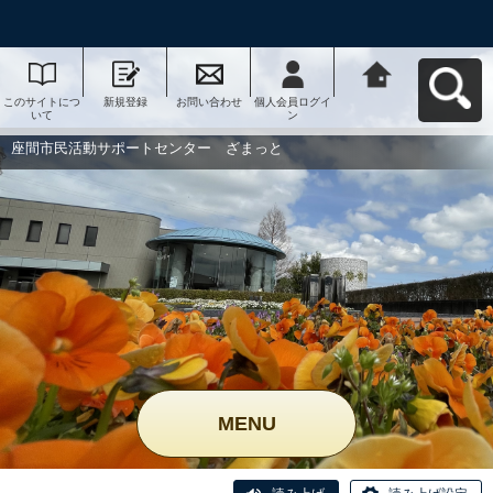
このサイトにつ
新規登録
お問い合わせ
個人会員ログイ
座間市民活動サ
いて
ン
ポートセンタ
ー ざまっとへ
戻る
座間市民活動サポートセンター ざまっと
MENU