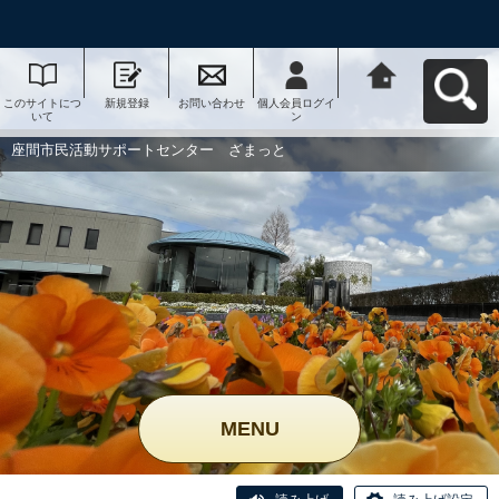
このサイトにつ
新規登録
お問い合わせ
個人会員ログイ
座間市民活動サ
いて
ン
ポートセンタ
ー ざまっとへ
戻る
座間市民活動サポートセンター ざまっと
MENU