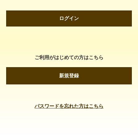
ログイン
ご利用がはじめての方はこちら
新規登録
パスワードを忘れた方はこちら