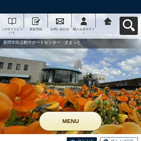
このサイトにつ
新規登録
お問い合わせ
個人会員ログイ
座間市民活動サ
いて
ン
ポートセンタ
ー ざまっとへ
戻る
座間市民活動サポートセンター ざまっと
MENU