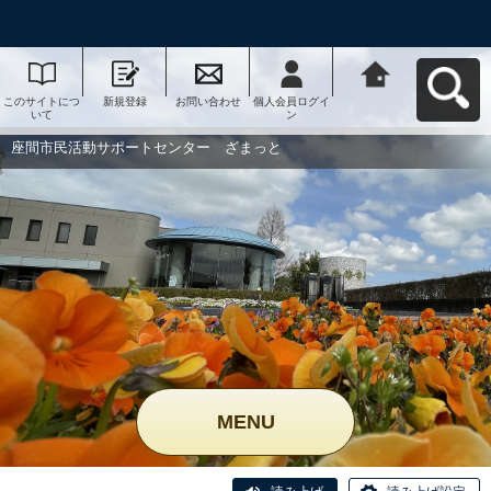
このサイトにつ
新規登録
お問い合わせ
個人会員ログイ
座間市民活動サ
いて
ン
ポートセンタ
ー ざまっとへ
戻る
座間市民活動サポートセンター ざまっと
MENU