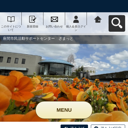
このサイトにつ
新規登録
お問い合わせ
個人会員ログイ
座間市民活動サ
いて
ン
ポートセンタ
ー ざまっとへ
戻る
座間市民活動サポートセンター ざまっと
MENU