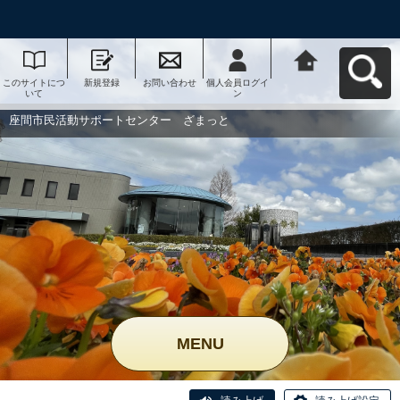
このサイトにつ
新規登録
お問い合わせ
個人会員ログイ
座間市民活動サ
いて
ン
ポートセンタ
ー ざまっとへ
戻る
座間市民活動サポートセンター ざまっと
MENU