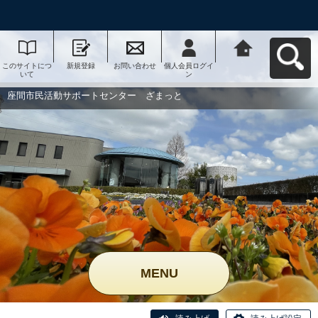
このサイトにつ
新規登録
お問い合わせ
個人会員ログイ
座間市民活動サ
いて
ン
ポートセンタ
ー ざまっとへ
戻る
座間市民活動サポートセンター ざまっと
MENU