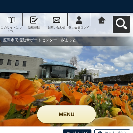
このサイトにつ
新規登録
お問い合わせ
個人会員ログイ
座間市民活動サ
いて
ン
ポートセンタ
ー ざまっとへ
戻る
座間市民活動サポートセンター ざまっと
MENU