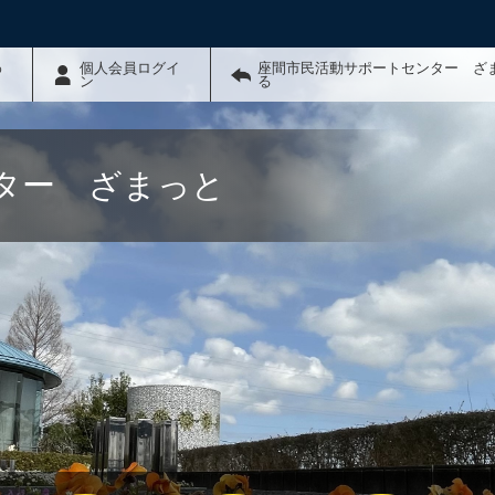
わ
個人会員ログイ
座間市民活動サポートセンター ざ
ン
る
ター ざまっと