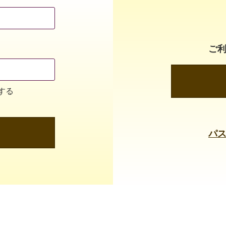
ご
する
パ