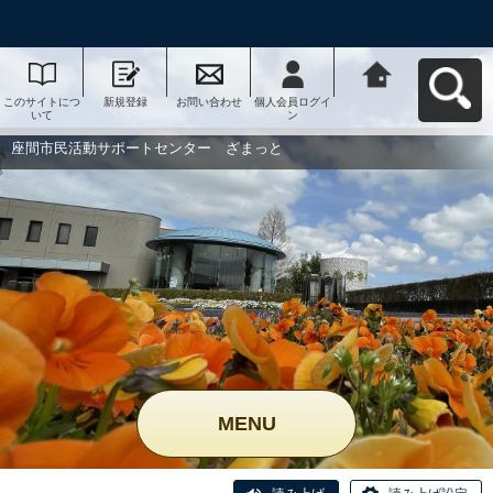
このサイトにつ
新規登録
お問い合わせ
個人会員ログイ
座間市民活動サ
いて
ン
ポートセンタ
ー ざまっとへ
戻る
座間市民活動サポートセンター ざまっと
MENU