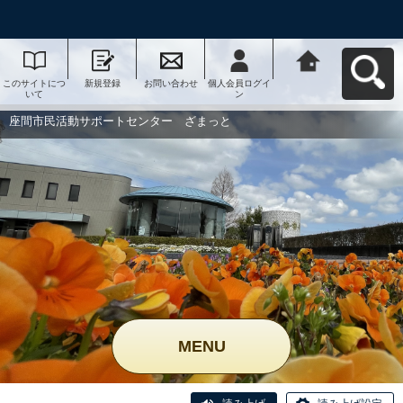
このサイトにつ
新規登録
お問い合わせ
個人会員ログイ
座間市民活動サ
いて
ン
ポートセンタ
ー ざまっとへ
戻る
座間市民活動サポートセンター ざまっと
MENU