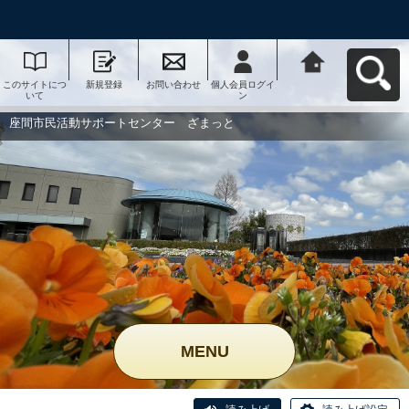
このサイトにつ
新規登録
お問い合わせ
個人会員ログイ
座間市民活動サ
いて
ン
ポートセンタ
ー ざまっとへ
戻る
座間市民活動サポートセンター ざまっと
MENU