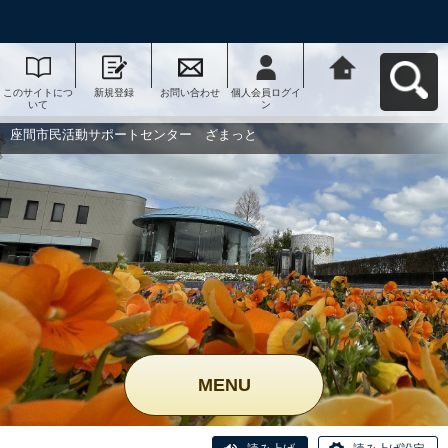
このサイトにつ
新規登録
お問い合わせ
個人会員ログイ
座間市民活動サ
いて
ン
ポートセンタ
ー ざまっとへ
戻る
座間市民活動サポートセンター ざまっと
MENU