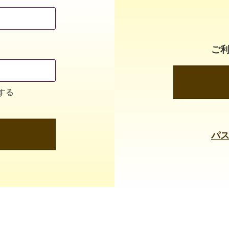
ご
する
パ