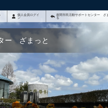
わ
個人会員ログイ
座間市民活動サポートセンター ざ
ン
る
ター ざまっと