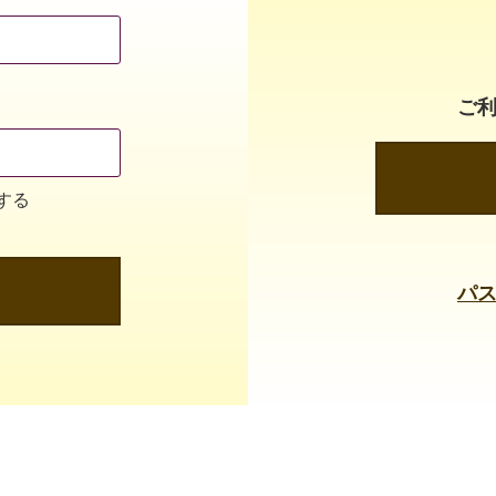
ご
する
パ