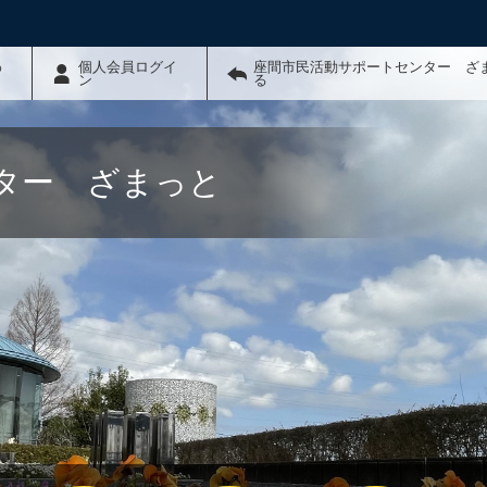
わ
個人会員ログイ
座間市民活動サポートセンター ざ
ン
る
ター ざまっと