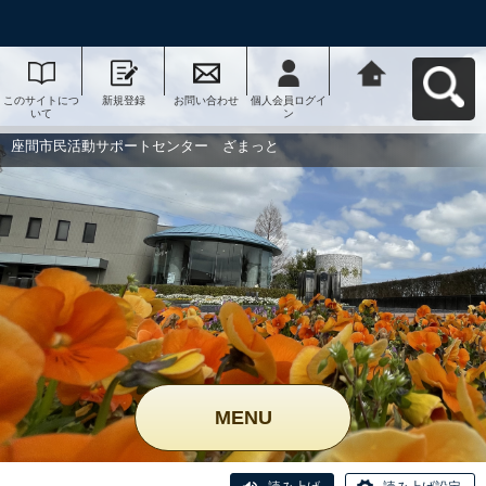
このサイトにつ
新規登録
お問い合わせ
個人会員ログイ
座間市民活動サ
いて
ン
ポートセンタ
ー ざまっとへ
戻る
座間市民活動サポートセンター ざまっと
MENU