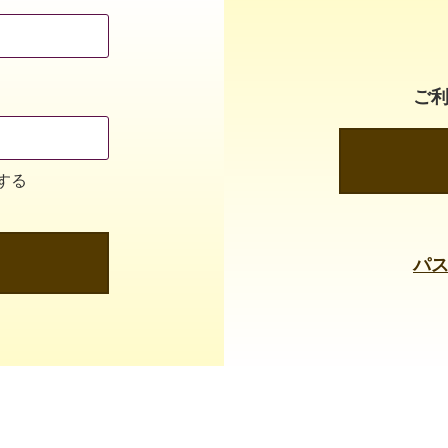
ご
する
パ