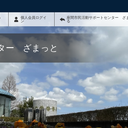
わ
個人会員ログイ
座間市民活動サポートセンター ざ
ン
る
ター ざまっと