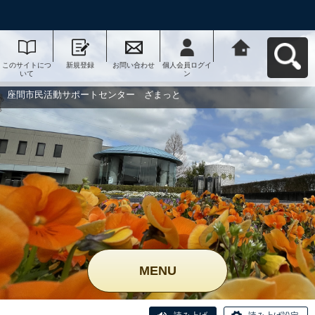
このサイトにつ
新規登録
お問い合わせ
個人会員ログイ
座間市民活動サ
いて
ン
ポートセンタ
ー ざまっとへ
戻る
座間市民活動サポートセンター ざまっと
MENU