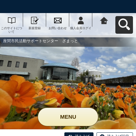
このサイトにつ
新規登録
お問い合わせ
個人会員ログイ
座間市民活動サ
いて
ン
ポートセンタ
ー ざまっとへ
戻る
座間市民活動サポートセンター ざまっと
MENU