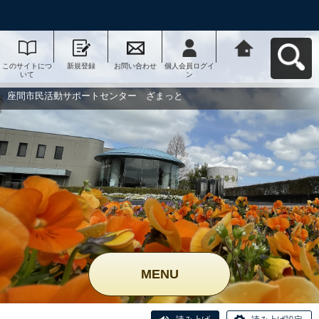
このサイトにつ
新規登録
お問い合わせ
個人会員ログイ
座間市民活動サ
いて
ン
ポートセンタ
ー ざまっとへ
戻る
座間市民活動サポートセンター ざまっと
MENU