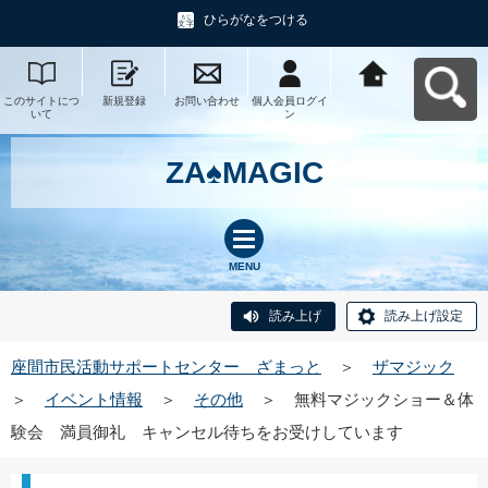
ひらがなをつける
このサイトにつ
新規登録
お問い合わせ
個人会員ログイ
座間市民活動サ
いて
ン
ポートセンタ
ー ざまっとへ
戻る
ZA♠MAGIC
MENU
読み上げ
読み上げ設定
座間市民活動サポートセンター ざまっと
＞
ザマジック
＞
イベント情報
＞
その他
＞
無料マジックショー＆体
験会 満員御礼 キャンセル待ちをお受けしています