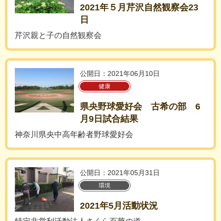
2021年５月芹沢自然観察会23
日
芹沢親と子の自然観察会
公開日：2021年06月10日
健康
県央野球愛好会 古希の部 6
月9日試合結果
神奈川県央中高年齢者野球愛好会
公開日：2021年05月31日
環境
2021年5月活動状況