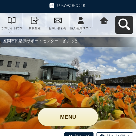
ひらがなをつける
このサイトにつ
新規登録
お問い合わせ
個人会員ログイ
座間市民活動サ
いて
ン
ポートセンタ
ー ざまっとへ
戻る
座間市民活動サポートセンター ざまっと
MENU