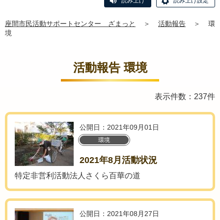
読み上げ
読み上げ設定
座間市民活動サポートセンター ざまっと
＞
活動報告
＞
環
境
活動報告 環境
表示件数：237件
公開日：2021年09月01日
環境
2021年8月活動状況
特定非営利活動法人さくら百華の道
公開日：2021年08月27日