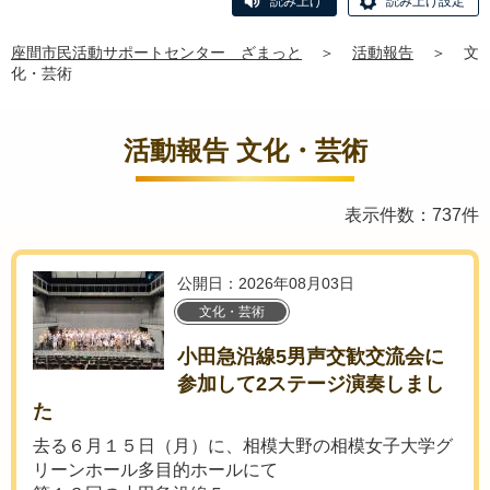
読み上げ
読み上げ設定
座間市民活動サポートセンター ざまっと
＞
活動報告
＞
文
化・芸術
活動報告 文化・芸術
表示件数：737件
公開日：2026年08月03日
文化・芸術
小田急沿線5男声交歓交流会に
参加して2ステージ演奏しまし
た
去る６月１５日（月）に、相模大野の相模女子大学グ
リーンホール多目的ホールにて