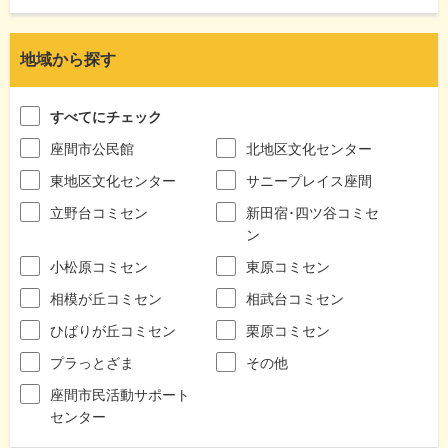
地域から探す
すべてにチェック
座間市公民館
北地区文化センター
東地区文化センター
サニープレイス座間
立野台コミセン
新田宿･四ツ谷コミセ
ン
小松原コミセン
東原コミセン
相模が丘コミセン
相武台コミセン
ひばりが丘コミセン
栗原コミセン
プラっとざま
その他
座間市民活動サポート
センター