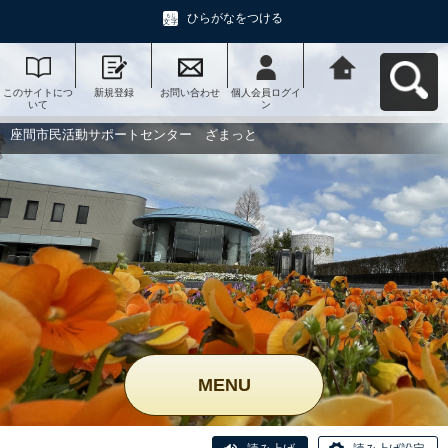
ひらがなをつける
このサイトにつ
新規登録
お問い合わせ
個人会員ログイ
座間市民活動サ
いて
ン
ポートセンタ
ー ざまっとへ
戻る
座間市民活動サポートセンター ざまっと
MENU