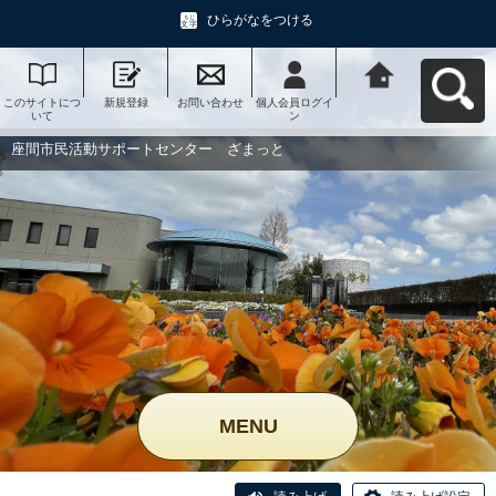
ひらがなをつける
このサイトにつ
新規登録
お問い合わせ
個人会員ログイ
座間市民活動サ
いて
ン
ポートセンタ
ー ざまっとへ
戻る
座間市民活動サポートセンター ざまっと
MENU