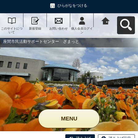
ひらがなをつける
このサイトにつ
新規登録
お問い合わせ
個人会員ログイ
座間市民活動サ
いて
ン
ポートセンタ
ー ざまっとへ
戻る
座間市民活動サポートセンター ざまっと
MENU