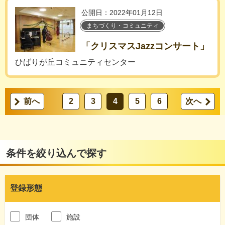
公開日：2022年01月12日
まちづくり・コミュニティ
「クリスマスJazzコンサート」
ひばりが丘コミュニティセンター
前へ
2
3
4
5
6
次へ
条件を絞り込んで探す
登録形態
団体
施設