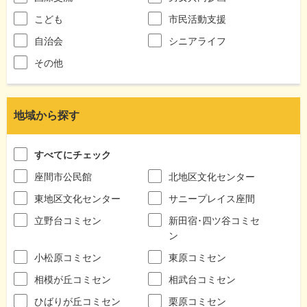
こども
市民活動支援
自治会
シニアライフ
その他
地域から探す
すべてにチェック
座間市公民館
北地区文化センター
東地区文化センター
サニープレイス座間
立野台コミセン
新田宿･四ツ谷コミセ
ン
小松原コミセン
東原コミセン
相模が丘コミセン
相武台コミセン
ひばりが丘コミセン
栗原コミセン