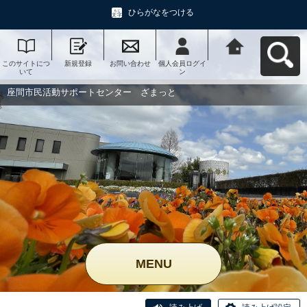
ひらがなをつける
このサイトにつ
新規登録
お問い合わせ
個人会員ログイ
座間市民活動サ
いて
ン
ポートセンタ
ー ざまっとへ
戻る
座間市民活動サポートセンター ざまっと
MENU