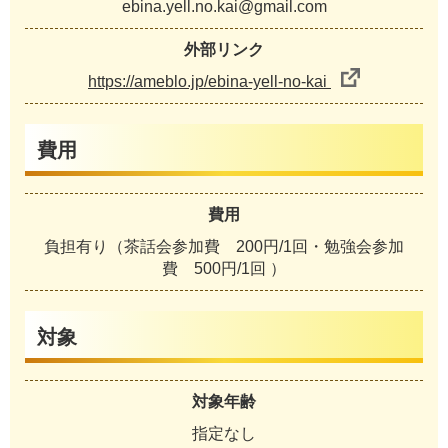
ebina.yell.no.kai@gmail.com
外部リンク
https://ameblo.jp/ebina-yell-no-kai
費用
費用
負担有り（茶話会参加費 200円/1回・勉強会参加
費 500円/1回 ）
対象
対象年齢
指定なし